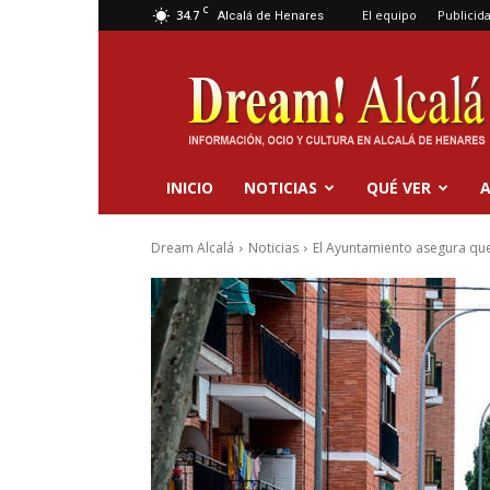
C
34.7
El equipo
Publicid
Alcalá de Henares
Dream
Alcalá
INICIO
NOTICIAS
QUÉ VER
A
Dream Alcalá
Noticias
El Ayuntamiento asegura que 