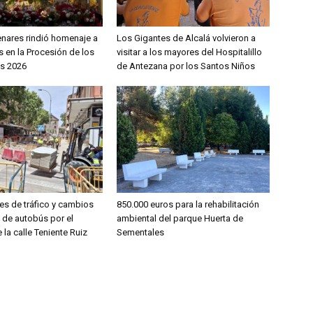
enares rindió homenaje a
Los Gigantes de Alcalá volvieron a
 en la Procesión de los
visitar a los mayores del Hospitalillo
s 2026
de Antezana por los Santos Niños
es de tráfico y cambios
850.000 euros para la rehabilitación
s de autobús por el
ambiental del parque Huerta de
 la calle Teniente Ruiz
Sementales