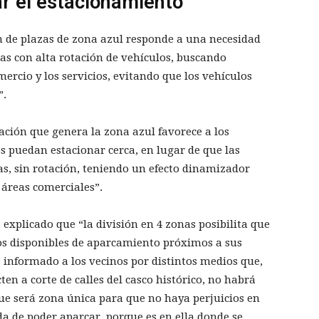
r el estacionamiento
n de plazas de zona azul responde a una necesidad
as con alta rotación de vehículos, buscando
omercio y los servicios, evitando que los vehículos
”.
ción que genera la zona azul favorece a los
s puedan estacionar cerca, en lugar de que las
s, sin rotación, teniendo un efecto dinamizador
 áreas comerciales”.
 explicado que “la división en 4 zonas posibilita que
os disponibles de aparcamiento próximos a sus
 informado a los vecinos por distintos medios que,
en a corte de calles del casco histórico, no habrá
ue será zona única para que no haya perjuicios en
da de poder aparcar, porque es en ella donde se