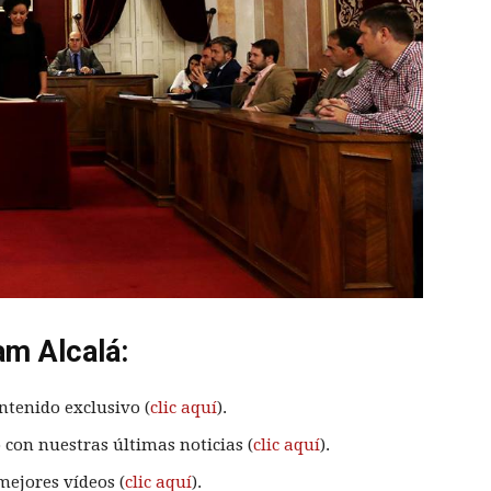
am Alcalá:
ntenido exclusivo (
clic aquí
).
 con nuestras últimas noticias (
clic aquí
).
mejores vídeos (
clic aquí
).