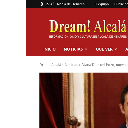
C
27.4
El equipo
Publicid
Alcalá de Henares
Dream
Alcalá
INICIO
NOTICIAS
QUÉ VER
A
Dream Alcalá
Noticias
Diana Díaz del Pozo, nueva 