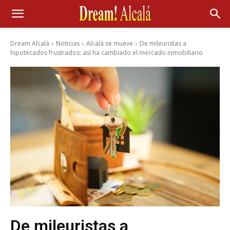
Dream Alcalá
Noticias
Alcalá se mueve
De mileuristas a
hipotecados frustrados: así ha cambiado el mercado inmobiliario
De mileuristas a