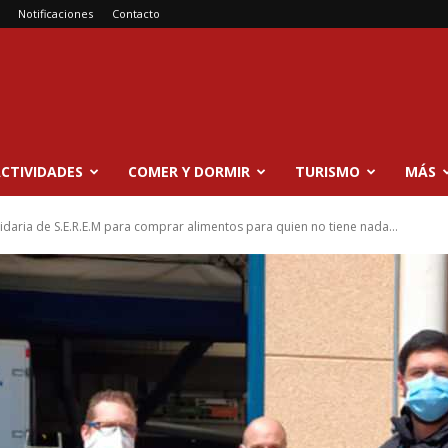
Notificaciones
Contacto
CTIVIDADES
COMER Y DORMIR
TURISMO
MÁS
idaria de S.E.R.E.M para comprar alimentos para quien no tiene nada...