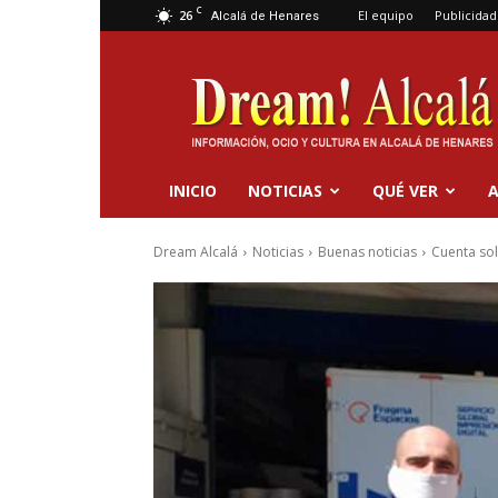
C
26
El equipo
Publicidad
Alcalá de Henares
Dream
Alcalá
INICIO
NOTICIAS
QUÉ VER
A
Dream Alcalá
Noticias
Buenas noticias
Cuenta sol