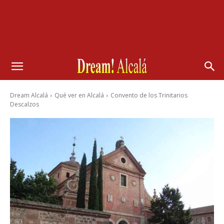
Dream Alcalá
Qué ver en Alcalá
Convento de los Trinitarios
Descalzos