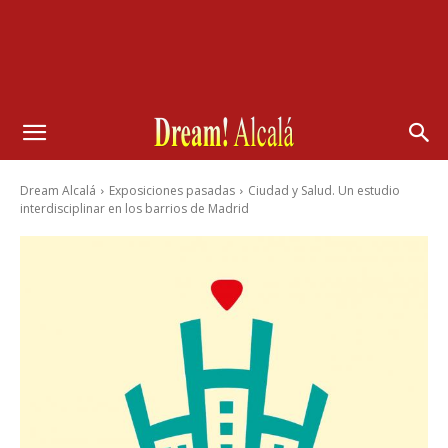
Dream Alcalá
Exposiciones pasadas
Ciudad y Salud. Un estudio
interdisciplinar en los barrios de Madrid