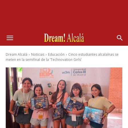
Dream Alcalá
Noticias
Educación
Cinco estudiantes alcalaínas se
meten en la semifinal de la 'Technovation Girls'