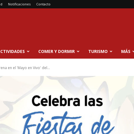
ad
Notificaciones
Contacto
CTIVIDADES
COMER Y DORMIR
TURISMO
MÁS
ena en el 'Mayo en Vivo' del...