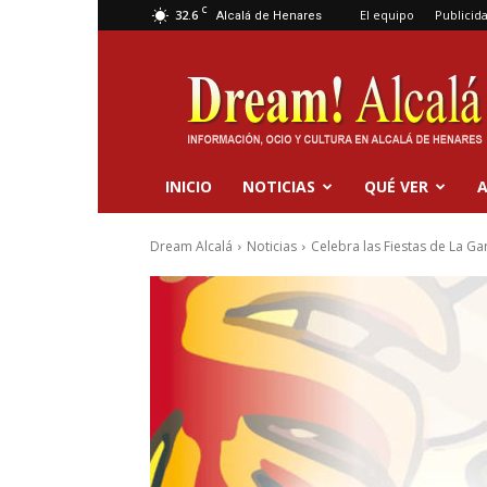
C
32.6
El equipo
Publicid
Alcalá de Henares
Dream
Alcalá
INICIO
NOTICIAS
QUÉ VER
A
Dream Alcalá
Noticias
Celebra las Fiestas de La Gar