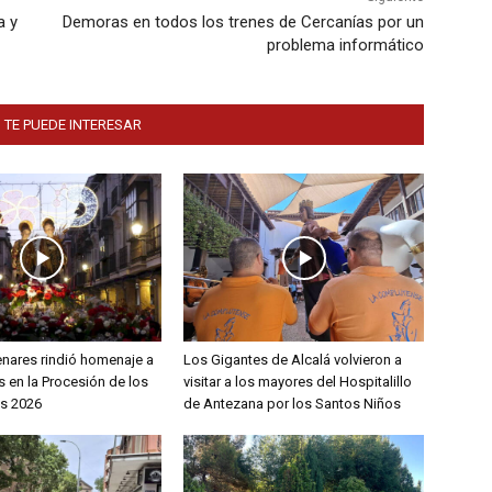
a y
Demoras en todos los trenes de Cercanías por un
problema informático
 TE PUEDE INTERESAR
enares rindió homenaje a
Los Gigantes de Alcalá volvieron a
 en la Procesión de los
visitar a los mayores del Hospitalillo
s 2026
de Antezana por los Santos Niños