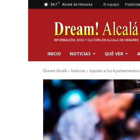
C
34.7
El equipo
Publicid
Alcalá de Henares
Dream
Alcalá
INICIO
NOTICIAS
QUÉ VER
A
Dream Alcalá
Noticias
Ayudas a los Ayuntamientos 