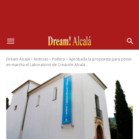
Dream Alcalá
Noticias
Política
Aprobada la propuesta para poner
en marcha el Laboratorio de Creación Alcalá...