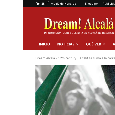
C
28.1
El equipo
Publicid
Alcalá de Henares
Dream
Alcalá
INICIO
NOTICIAS
QUÉ VER
A
Dream Alcalá
12th century
Altafit se suma a la carr