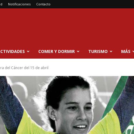
ad
Notificaciones
Contacto
CTIVIDADES
COMER Y DORMIR
TURISMO
MÁS
era del Cáncer del 15 de abril