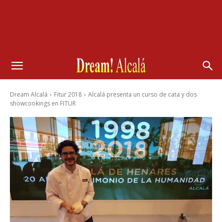
Dream Alcalá
Fitur 2018
Alcalá presenta un curso de cata y dos
showcookings en FITUR