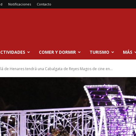
ad
Notificaciones
Contacto
CTIVIDADES
COMER Y DORMIR
TURISMO
MÁS
alá de Henares tendrá una Cabalgata de Reyes Magos de cine en...