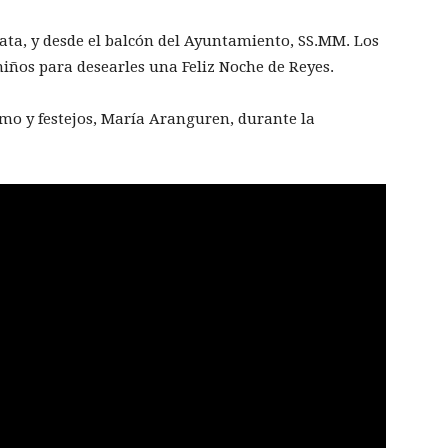
gata, y desde el balcón del Ayuntamiento, SS.MM. Los
niños para desearles una Feliz Noche de Reyes.
ismo y festejos, María Aranguren, durante la