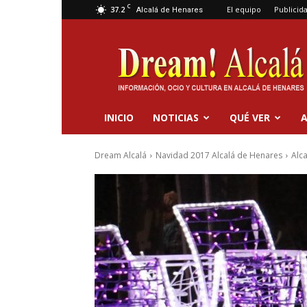
C
37.2
El equipo
Publicid
Alcalá de Henares
Dream
Alcalá
INICIO
NOTICIAS
QUÉ VER
A
Dream Alcalá
Navidad 2017 Alcalá de Henares
Alc