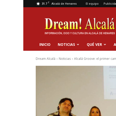
C
31.7
El equipo
Publicid
Alcalá de Henares
Dream
Alcalá
INICIO
NOTICIAS
QUÉ VER
A
Dream Alcalá
Noticias
Alcalá Groove: el primer cam