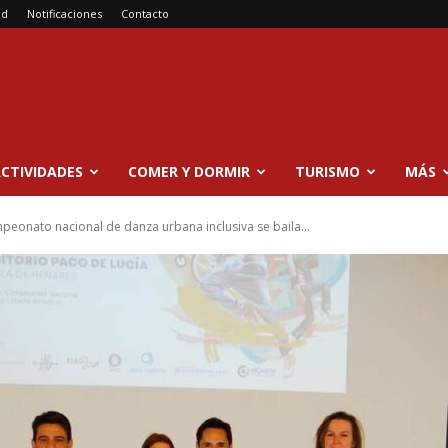
ad
Notificaciones
Contacto
CTIVIDADES
COMER Y DORMIR
TURISMO
MÁS
peonato nacional de danza urbana inclusiva se baila...