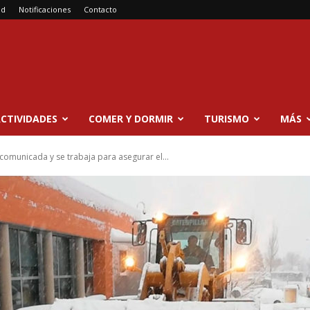
ad
Notificaciones
Contacto
CTIVIDADES
COMER Y DORMIR
TURISMO
MÁS
comunicada y se trabaja para asegurar el...