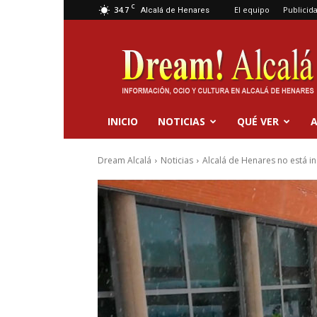
C
34.7
El equipo
Publicid
Alcalá de Henares
Dream
Alcalá
INICIO
NOTICIAS
QUÉ VER
A
Dream Alcalá
Noticias
Alcalá de Henares no está in