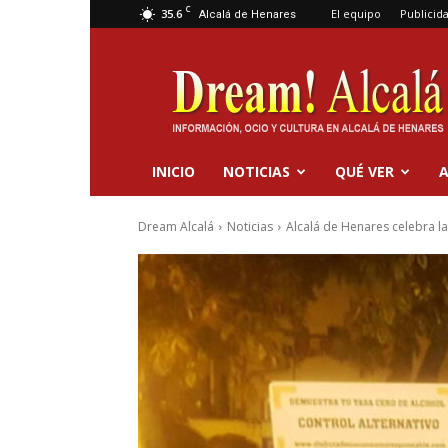
C
35.6
El equipo
Publicid
Alcalá de Henares
Dream
Alcalá
INICIO
NOTICIAS
QUÉ VER
A
Dream Alcalá
Noticias
Alcalá de Henares celebra la 