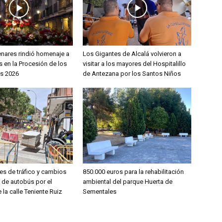
enares rindió homenaje a
Los Gigantes de Alcalá volvieron a
 en la Procesión de los
visitar a los mayores del Hospitalillo
s 2026
de Antezana por los Santos Niños
es de tráfico y cambios
850.000 euros para la rehabilitación
s de autobús por el
ambiental del parque Huerta de
 la calle Teniente Ruiz
Sementales