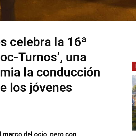
s celebra la 16ª
Noc-Turnos’, una
remia la conducción
e los jóvenes
l marco del ocio, pero con