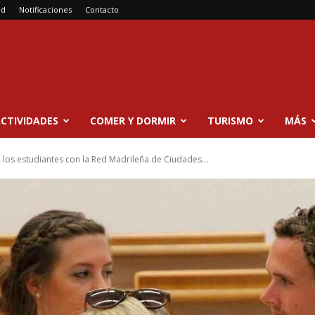
ad
Notificaciones
Contacto
CTIVIDADES
COMER Y DORMIR
TURISMO
MÁS
los estudiantes con la Red Madrileña de Ciudades...