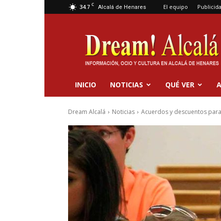
C
34.7
El equipo
Publicid
Alcalá de Henares
Dream
Alcalá
INICIO
NOTICIAS
QUÉ VER
A
Dream Alcalá
Noticias
Acuerdos y descuentos para 