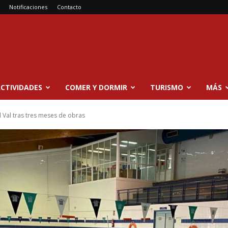
Notificaciones
Contacto
CTIVIDADES
COMER Y DORMIR
TURISMO
MÁS
l Val tras tres meses de obras