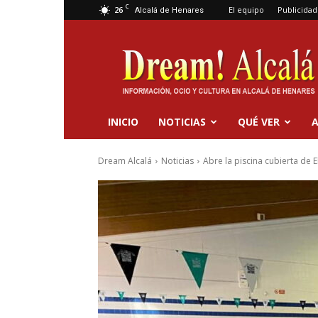
C
26
El equipo
Publicidad
Alcalá de Henares
Dream
Alcalá
INICIO
NOTICIAS
QUÉ VER
A
Dream Alcalá
Noticias
Abre la piscina cubierta de E