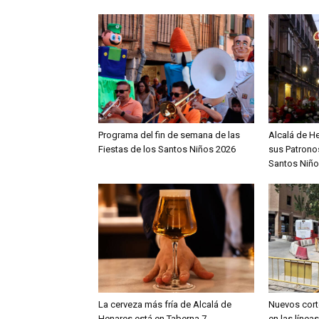
Programa del fin de semana de las
Alcalá de H
Fiestas de los Santos Niños 2026
sus Patronos
Santos Niño
La cerveza más fría de Alcalá de
Nuevos cort
Henares está en Taberna 7
en las línea