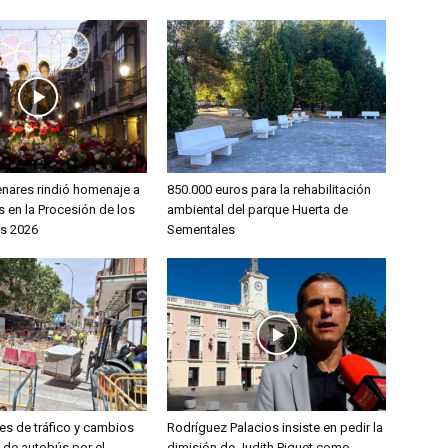
enares rindió homenaje a
850.000 euros para la rehabilitación
 en la Procesión de los
ambiental del parque Huerta de
s 2026
Sementales
es de tráfico y cambios
Rodríguez Palacios insiste en pedir la
s de autobús por el
dimisión de Judith Piquet como