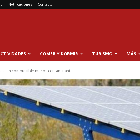
ad
Notificaciones
Contacto
CTIVIDADES
COMER Y DORMIR
TURISMO
MÁS
che a un combustible menos contaminante