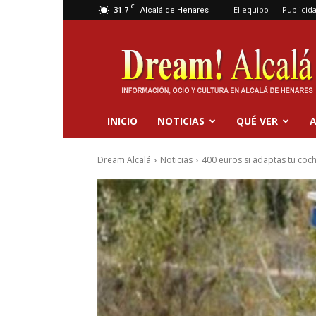
C
31.7
El equipo
Publicid
Alcalá de Henares
Dream
Alcalá
INICIO
NOTICIAS
QUÉ VER
A
Dream Alcalá
Noticias
400 euros si adaptas tu co