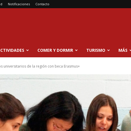
ad
Notificaciones
Contacto
CTIVIDADES
COMER Y DORMIR
TURISMO
MÁS
s universitarios de la región con beca Erasmus+