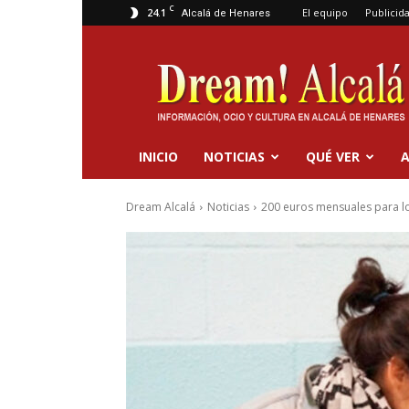
C
24.1
El equipo
Publicid
Alcalá de Henares
Dream
Alcalá
INICIO
NOTICIAS
QUÉ VER
A
Dream Alcalá
Noticias
200 euros mensuales para lo