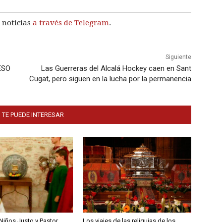
 noticias
a través de Telegram
.
Siguiente
ESO
Las Guerreras del Alcalá Hockey caen en Sant
Cugat, pero siguen en la lucha por la permanencia
 TE PUEDE INTERESAR
Niños Justo y Pastor
Los viajes de las reliquias de los