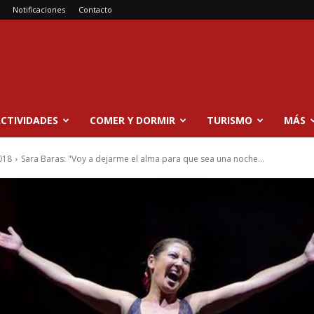
Notificaciones
Contacto
CTIVIDADES
COMER Y DORMIR
TURISMO
MÁS
018
Sara Baras: "Voy a dejarme el alma para que sea una noche...