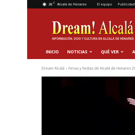
C
26
El equipo
Publicidad
Alcalá de Henares
Dream
Alcalá
INICIO
NOTICIAS
QUÉ VER
A
Dream Alcalá
Ferias y fiestas de Alcalá de Henares 2