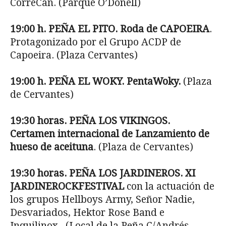
CorreCan. (Parque O’Donell)
19:00 h. PEÑA EL PITO. Roda de CAPOEIRA
.
Protagonizado por el Grupo ACDP de
Capoeira. (Plaza Cervantes)
19:00 h. PEÑA EL WOKY. PentaWoky.
(Plaza
de Cervantes)
19:30 horas. PEÑA LOS VIKINGOS.
Certamen internacional de Lanzamiento de
hueso de aceituna
. (Plaza de Cervantes)
19:30 horas. PEÑA LOS JARDINEROS. X
I
JARDINEROCKFESTIVAL
con la actuación de
los grupos Hellboys Army, Señor Nadie,
Desvariados, Hektor Rose Band e
Inquilinox. (Local de la Peña C/Andrés