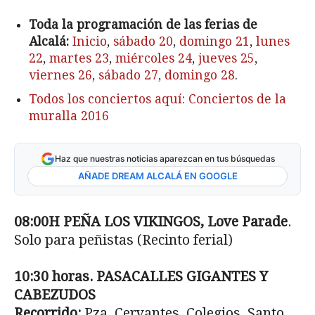
Toda la programación de las ferias de
Alcalá:
Inicio
,
sábado 20
,
domingo 21
,
lunes
22
,
martes 23
,
miércoles 24
,
jueves 25
,
viernes 26
,
sábado 27
,
domingo 28
.
Todos los conciertos aquí: Conciertos de la
muralla 2016
Haz que nuestras noticias aparezcan en tus búsquedas
AÑADE DREAM ALCALÁ EN GOOGLE
08:00H PEÑA LOS VIKINGOS, Love Parade
.
Solo para peñistas (Recinto ferial)
10:30 horas. PASACALLES GIGANTES Y
CABEZUDOS
Recorrido:
Pza. Cervantes, Colegios, Santo