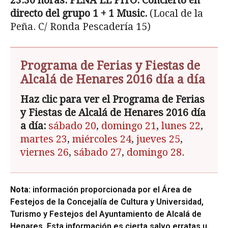
23:30 horas. PEÑA EL PITO. Concierto en
directo del grupo 1 + 1 Music.
(Local de la
Peña. C/ Ronda Pescadería 15)
Programa de Ferias y Fiestas de
Alcalá de Henares 2016 día a día
Haz clic para ver el Programa de Ferias
y Fiestas de Alcalá de Henares 2016 día
a día:
sábado 20
,
domingo 21
,
lunes 22
,
martes 23
,
miércoles 24
,
jueves 25
,
viernes 26
,
sábado 27
,
domingo 28
.
Nota:
información proporcionada por el Área de
Festejos de la Concejalía de Cultura y Universidad,
Turismo y Festejos del Ayuntamiento de Alcalá de
Henares. Esta información es cierta salvo erratas u