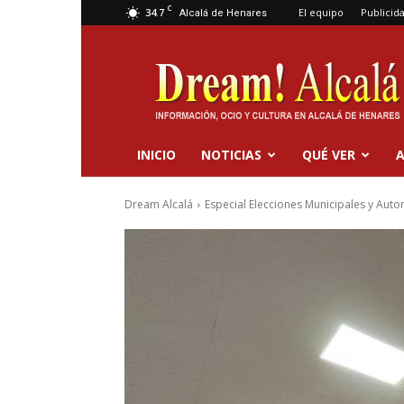
C
34.7
El equipo
Publicid
Alcalá de Henares
Dream
Alcalá
INICIO
NOTICIAS
QUÉ VER
A
Dream Alcalá
Especial Elecciones Municipales y Aut