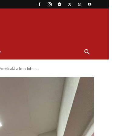
rAlcalá a los clubes...