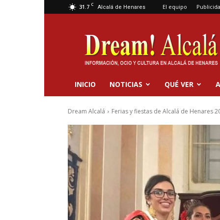
C
31.7
El equipo
Publicid
Alcalá de Henares
Dream
Alcalá
INICIO
NOTICIAS
QUÉ VER
A
Dream Alcalá
Ferias y fiestas de Alcalá de Henares 2