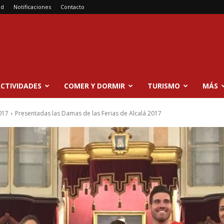
ad
Notificaciones
Contacto
CTIVIDADES
COMER Y DORMIR
TURISMO
MÁS
017
Presentadas las Damas de las Ferias de Alcalá 2017