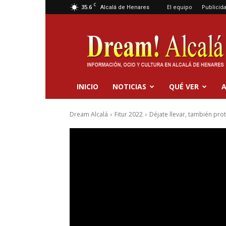
C
35.6
El equipo
Publicid
Alcalá de Henares
Dream
Alcalá
INICIO
NOTICIAS
QUÉ VER
A
Dream Alcalá
Fitur 2022
Déjate llevar, también prot