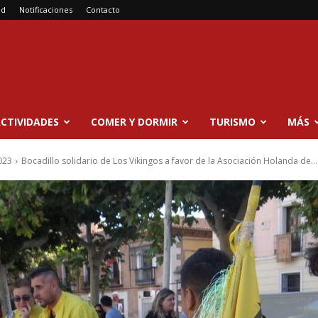
ad
Notificaciones
Contacto
CTIVIDADES
COMER Y DORMIR
TURISMO
MÁS
023
Bocadillo solidario de Los Vikingos a favor de la Asociación Holanda de...