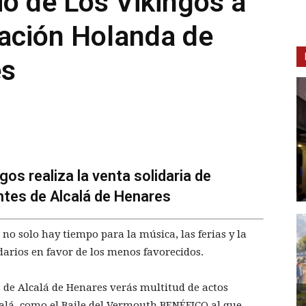
io de Los Vikingos a
iación Holanda de
es
os realiza la venta solidaria de
ntes de Alcalá de Henares
s no solo hay tiempo para la música, las ferias y la
darios en favor de los menos favorecidos.
as de Alcalá de Henares verás multitud de actos
calá, como el Baile del Vermouth BENÉFICO al que