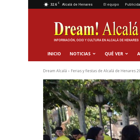
C
32.6
El equipo
Publicid
Alcalá de Henares
Dream
Alcalá
INICIO
NOTICIAS
QUÉ VER
A
Dream Alcalá
Ferias y fiestas de Alcalá de Henares 2