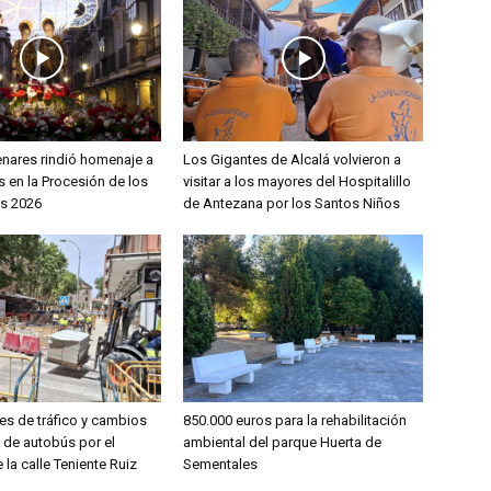
enares rindió homenaje a
Los Gigantes de Alcalá volvieron a
 en la Procesión de los
visitar a los mayores del Hospitalillo
s 2026
de Antezana por los Santos Niños
es de tráfico y cambios
850.000 euros para la rehabilitación
s de autobús por el
ambiental del parque Huerta de
 la calle Teniente Ruiz
Sementales