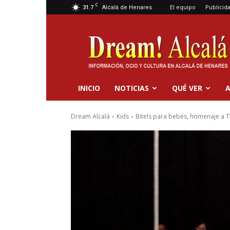
C
31.7
El equipo
Publicid
Alcalá de Henares
Dream
Alcalá
INICIO
NOTICIAS
QUÉ VER
A
Dream Alcalá
Kids
Bitels para bebés, homenaje a Th