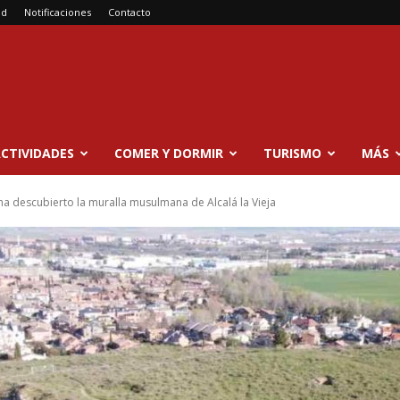
ad
Notificaciones
Contacto
CTIVIDADES
COMER Y DORMIR
TURISMO
MÁS
 ha descubierto la muralla musulmana de Alcalá la Vieja