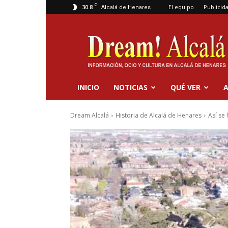
C
30.8
El equipo
Publicid
Alcalá de Henares
Dream
Alcalá
INICIO
NOTICIAS
QUÉ VER
A
Dream Alcalá
Historia de Alcalá de Henares
Así se