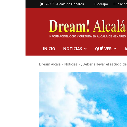
C
26.1
El equipo
Publicid
Alcalá de Henares
Dream
Alcalá
INICIO
NOTICIAS
QUÉ VER
A
Dream Alcalá
Noticias
¿Debería llevar el escudo de